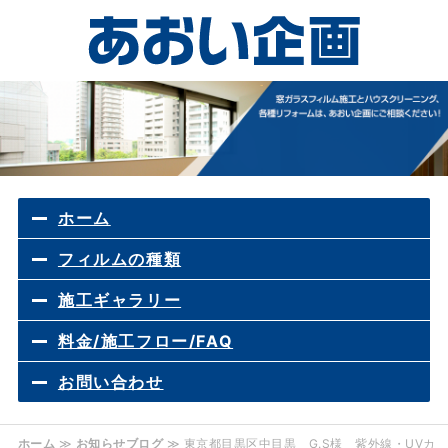
ガラス
ホーム
フィルムの種類
施工ギャラリー
料金/施工フロー/FAQ
お問い合わせ
ホーム
≫
お知らせブログ
≫ 東京都目黒区中目黒 G.S様 紫外線・UVカ